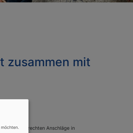
et zusammen mit
n möchten.
ir gegen die rechten Anschläge in