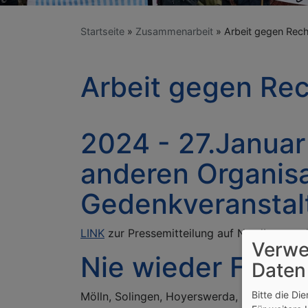
Startseite
Zusammenarbeit
Arbeit gegen Rec
Arbeit gegen Re
2024 - 27.Januar
anderen Organisa
Gedenkveranstal
LINK
zur Pressemitteilung auf Nordbayern.
Verwe
Nie wieder Fasch
Daten
Bitte die Di
Mölln, Solingen, Hoyerswerda, Rostock-Lich