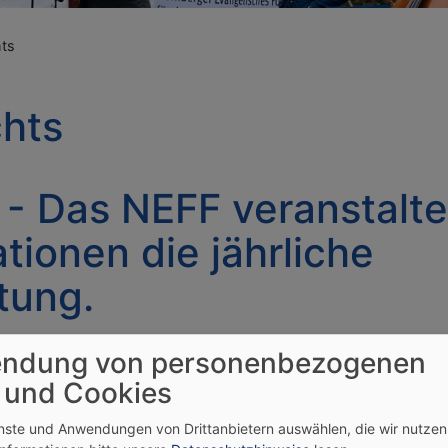
hts
chts
 - Das NEFF veranstalt
tionen die jährliche
tung.
de
ndung von personenbezogenen
ismus in Nürnberg!
 und Cookies
enste und Anwendungen von Drittanbietern auswählen, die wir nutze
tenhagen. Spätestens seit Anfang der 90er Jahre gingen w